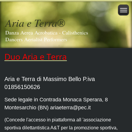
Aria e Terra®️
Danza Aerea Acrobatica - Calisthenics
Dancers Aerialist Performers
Duo Aria e Terra
Aria e Terra di Massimo Bello P.iva
01856150626
Sede legale in Contrada Monaca Sperara, 8
Montesarchio (BN) ariaeterra@pec.it
(Concede l'accesso in piattaforma all 'associazione
sportiva dilettantistica A&T per la promozione sportiva,