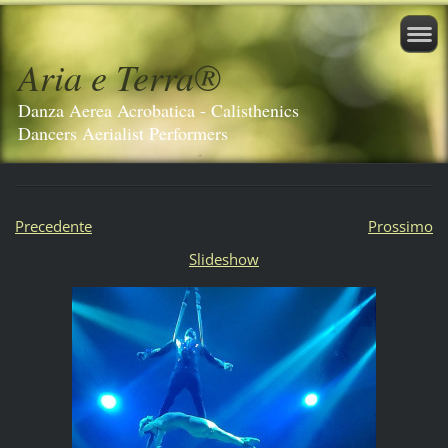
Aria e Terra®️
Danza Aerea Acrobatica - Calisthenics
Dancers Aerialist Performers
Precedente
Prossimo
Slideshow