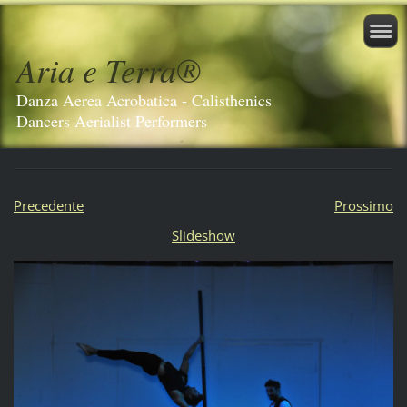
Aria e Terra®️
Danza Aerea Acrobatica - Calisthenics
Dancers Aerialist Performers
Precedente
Prossimo
Slideshow