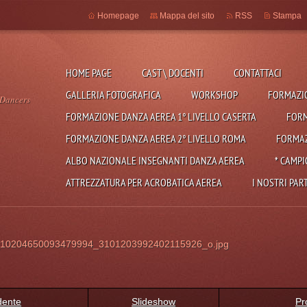
Homepage
Mappa del sito
RSS
Stampa
HOME PAGE
CAST \ DOCENTI
CONTATTACI
GALLERIA FOTOGRAFICA
WORKSHOP
FORMAZIO
 Dancers
FORMAZIONE DANZA AEREA 1° LIVELLO CASERTA
FORM
FORMAZIONE DANZA AEREA 2° LIVELLO ROMA
FORMAZ
ALBO NAZIONALE INSEGNANTI DANZA AEREA
* CAMPI
ATTREZZATURA PER ACROBATICA AEREA
I NOSTRI PAR
10204650093479994_3101203992402115926_o.jpg
dente
Slideshow
Pr