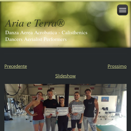
Aria e Terra®️
Danza Aerea Acrobatica - Calisthenics
Dancers Aerialist Performers
Precedente
Prossimo
Slideshow