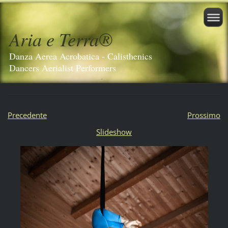
Aria e Terra®️
Danza Aerea Acrobatica - Calisthenics
Dancers Aerialist Performers
Precedente
Prossimo
Slideshow