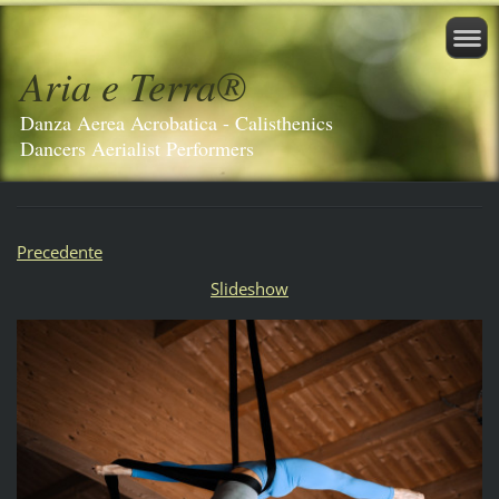
Aria e Terra®️
Danza Aerea Acrobatica - Calisthenics
Dancers Aerialist Performers
Precedente
Slideshow