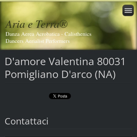
Aria e Terra®️
Danza Aerea Acrobatica - Calisthenics
Dancers Aerialist Performers
D'amore Valentina 80031
Pomigliano D'arco (NA)
Contattaci