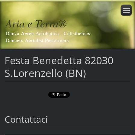
Aria e Terra®️
Danza Aerea Acrobatica - Calisthenics
Dancers Aerialist Performers
Festa Benedetta 82030
S.Lorenzello (BN)
Contattaci