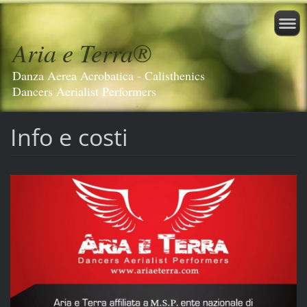
Aria e Terra®️
Danza Aerea Acrobatica - Calisthenics
Dancers Aerialist Performers
Info e costi