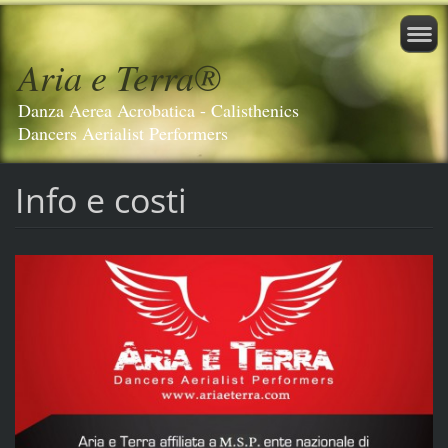
Aria e Terra®️
Danza Aerea Acrobatica - Calisthenics
Dancers Aerialist Performers
Info e costi