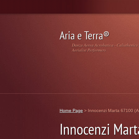
Aria e Terra®️
Danza Aerea Acrobatica - Calisthenics
Aerialist Performers
Home Page
>
Innocenzi Marta 67100 (
Innocenzi Mart