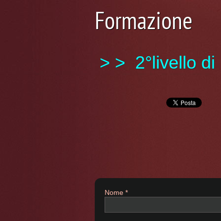
Formazione
> > 2°livello d
Nome *