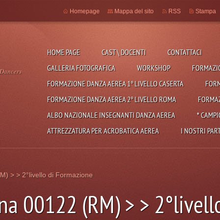
Homepage
Mappa del sito
RSS
Stampa
HOME PAGE
CAST \ DOCENTI
CONTATTACI
GALLERIA FOTOGRAFICA
WORKSHOP
FORMAZIO
 Dancers
FORMAZIONE DANZA AEREA 1° LIVELLO CASERTA
FORM
FORMAZIONE DANZA AEREA 2° LIVELLO ROMA
FORMAZ
ALBO NAZIONALE INSEGNANTI DANZA AEREA
* CAMPI
ATTREZZATURA PER ACROBATICA AEREA
I NOSTRI PAR
M) > > 2°livello di Formazione
ina 00122 (RM) > > 2°livell