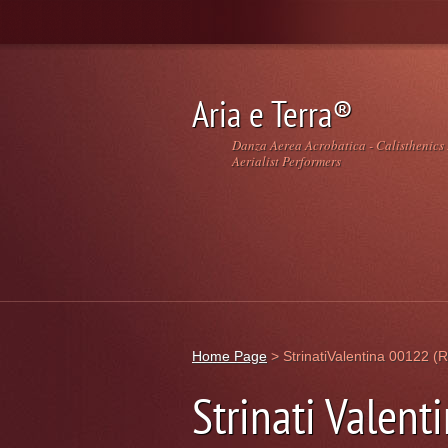
Aria e Terra®️
Danza Aerea Acrobatica - Calisthenics
Aerialist Performers
Home Page
>
StrinatiValentina 00122 (R
Strinati Valent