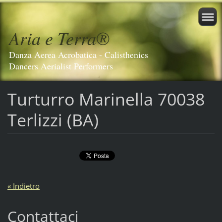
Aria e Terra®️
Danza Aerea Acrobatica - Calisthenics
Dancers Aerialist Performers
Turturro Marinella 70038
Terlizzi (BA)
« Indietro
Contattaci