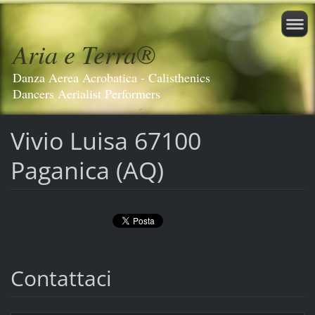
Aria e Terra®️
Danza Aerea Acrobatica - Calisthenics
Dancers Aerialist Performers
Vivio Luisa 67100
Paganica (AQ)
Contattaci