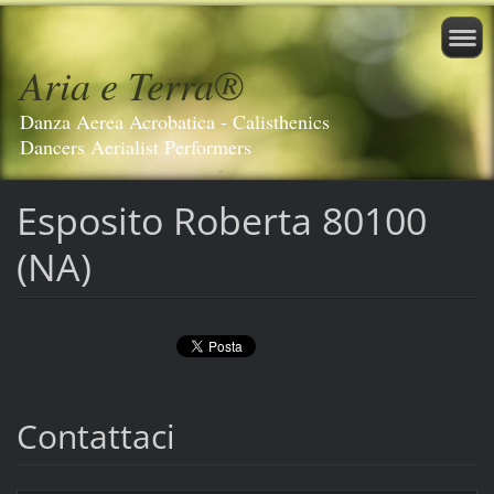
Aria e Terra®️
Danza Aerea Acrobatica - Calisthenics
Dancers Aerialist Performers
Esposito Roberta 80100
(NA)
Contattaci